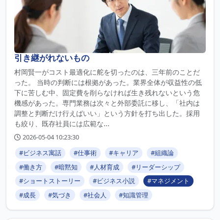
引き継がれないもの
村岡賢一がコスト最適化に舵を切ったのは、三年前のことだ
った。 当時の判断には根拠があった。業界全体が収益性の低
下に苦しむ中、固定費を削らなければ生き残れないという危
機感があった。専門業務は次々と外部委託に移し、「社内は
調整と判断だけ行えばいい」という方針を打ち出した。採用
も絞り、既存社員には広範な...
2026-05-04 10:23:30
#ビジネス寓話
#仕事術
#キャリア
#組織論
#働き方
#暗黙知
#人材育成
#リーダーシップ
#ショートストーリー
#ビジネス小説
#マネジメント
#成長
#気づき
#社会人
#知識管理