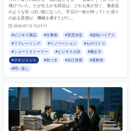
飛びついた。だが仕上がる部品は、どれも角が甘く、量産品
のような安っぽい肌になった。手元の一枚が持っていた張り
のある質感が、機械を通すたびに...
2026-07-12 15:27:11
#ビジネス寓話
#仕事術
#意思決定
#認知バイアス
#リフレーミング
#イノベーション
#ものづくり
#ショートストーリー
#ビジネス小説
#働き方
#マネジメント
#気づき
#自己啓発
#柔軟性
#問い直し