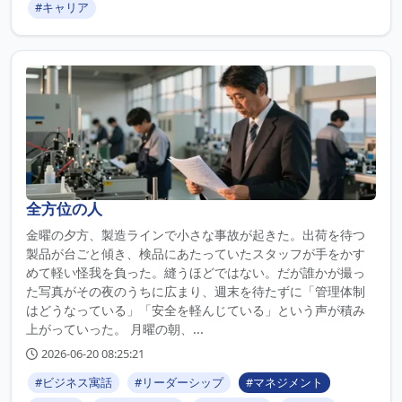
#キャリア
全方位の人
金曜の夕方、製造ラインで小さな事故が起きた。出荷を待つ
製品が台ごと傾き、検品にあたっていたスタッフが手をかす
めて軽い怪我を負った。縫うほどではない。だが誰かが撮っ
た写真がその夜のうちに広まり、週末を待たずに「管理体制
はどうなっている」「安全を軽んじている」という声が積み
上がっていった。 月曜の朝、...
2026-06-20 08:25:21
#ビジネス寓話
#リーダーシップ
#マネジメント