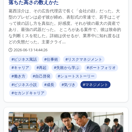
落ちた高さの数えかた
葛西涼介は、その広告代理店で長く「会社の顔」だった。大
型のプレゼンは必ず彼が締め、表彰式の常連で、若手はこぞ
って彼の話し方を真似た。好感度。それが彼の最大の資産で
あり、最強の武器だった。 ところがある案件で、彼は致命的
な判断ミスを犯した。詳細は伏せるが、業界中に知れ渡るほ
どの失態だった。主要クライ...
2026-06-13 14:44:26
#ビジネス寓話
#仕事術
#リスクマネジメント
#キャリア
#再起
#失敗から学ぶ
#ポートフォリオ
#働き方
#自己啓発
#ショートストーリー
#ビジネス小説
#成長
#気づき
#マネジメント
#セカンドキャリア