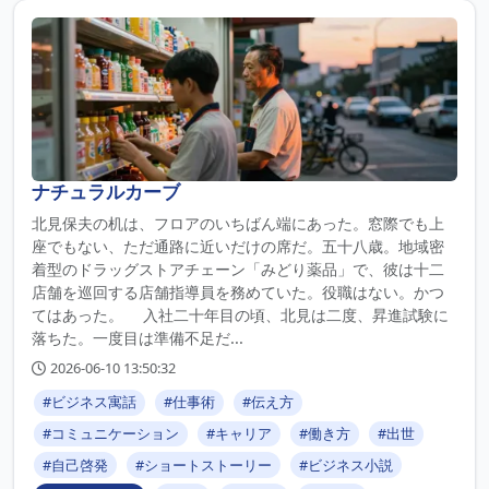
ナチュラルカーブ
北見保夫の机は、フロアのいちばん端にあった。窓際でも上
座でもない、ただ通路に近いだけの席だ。五十八歳。地域密
着型のドラッグストアチェーン「みどり薬品」で、彼は十二
店舗を巡回する店舗指導員を務めていた。役職はない。かつ
てはあった。 入社二十年目の頃、北見は二度、昇進試験に
落ちた。一度目は準備不足だ...
2026-06-10 13:50:32
#ビジネス寓話
#仕事術
#伝え方
#コミュニケーション
#キャリア
#働き方
#出世
#自己啓発
#ショートストーリー
#ビジネス小説