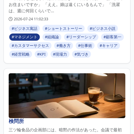
お住まいですか」 「ええ。娘は遠くにいるもんで」 「洗濯
は、週に何回くらいで...
2026-07-24 11:02:33
#ビジネス寓話
#ショートストーリー
#ビジネス小説
#マネジメント
#組織論
#リーダーシップ
#顧客第一
#カスタマーサクセス
#働き方
#仕事術
#キャリア
#経営戦略
#KPI
#現場力
#気づき
検問所
三ツ輪食品の企画部には、暗黙の作法があった。会議で最初