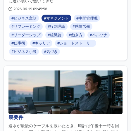
に近い装いで働いてきた...
2026-06-19 09:45:58
#ビジネス寓話
#マネジメント
#中間管理職
#リフレーミング
#役割理論
#感情労働
#リーダーシップ
#組織論
#働き方
#ペルソナ
#仕事術
#キャリア
#ショートストーリー
#ビジネス小説
#気づき
裏要件
速水が最後のケーブルを抜いたとき、時計は午後十一時を回