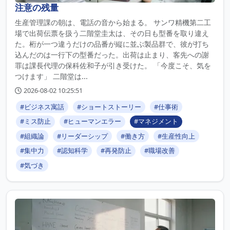
注意の残量
生産管理課の朝は、電話の音から始まる。 サンワ精機第二工
場で出荷伝票を扱う二階堂圭太は、その日も型番を取り違え
た。桁が一つ違うだけの品番が縦に並ぶ製品群で、彼が打ち
込んだのは一行下の型番だった。出荷は止まり、客先への謝
罪は課長代理の保科佐和子が引き受けた。 「今度こそ、気を
つけます」 二階堂は...
2026-08-02 10:25:51
#ビジネス寓話
#ショートストーリー
#仕事術
#ミス防止
#ヒューマンエラー
#マネジメント
#組織論
#リーダーシップ
#働き方
#生産性向上
#集中力
#認知科学
#再発防止
#職場改善
#気づき