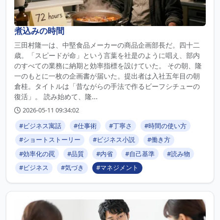
煮込みの時間
三田村隆一は、中堅食品メーカーの商品企画部長だ。四十二
歳。「スピードが命」という言葉を社是のように唱え、部内
のすべての業務に納期と効率指標を設けていた。 その朝、隆
一のもとに一枚の企画書が届いた。提出者は入社五年目の朝
倉桂。タイトルは「昔ながらの手法で作るビーフシチューの
復活」。 読み始めて、隆...
2026-05-11 09:34:02
#ビジネス寓話
#仕事術
#丁寧さ
#時間の使い方
#ショートストーリー
#ビジネス小説
#働き方
#効率化の罠
#品質
#内省
#自己基準
#読み物
#ビジネス
#気づき
#マネジメント