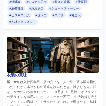
#組織論
#システム思考
#働き方改革
#仕事術
#危機管理
#意思決定
#ショートストーリー
#ビジネス小説
#現場力
#気づき
#社会人
#人材マネジメント
衣装の意味
橘ミサキは入社四年目、店の売上を一人で引っ張る販売員だ
った。だから本社からの通達を読んだとき、誰よりも先に顔
をしかめたのも彼女だった。 「来月より、勤務中はブランド
の新ラインを着用のこと。スニーカー不可」 生活雑貨を扱う
「ノクト」の店舗で、ミサキたちはこれまで動きやすい私服