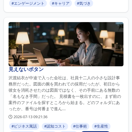
#エンゲージメント
#キャリア
#気づき
見えないボタン
沢渡結衣が中途で入った会社は、社員十二人の小さな設計事
務所だった。図面の腕を買われての採用だったが、初日から
彼女を消耗させたのは図面ではなく、その手前にある無数の
「名もなき手間」だった。 見積書を一枚出すのに、まず前の
案件のファイルを探すところから始まる。どのフォルダにあ
ったか、番号は何番まで進ん...
2026-07-13 09:21:36
#ビジネス寓話
#認知コスト
#仕事術
#生産性