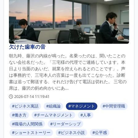
欠けた歯車の音
朝九時、藤沢の内線が鳴った。名乗ったのは、聞いたことの
ない会社名だった。「三宅様の代理でご連絡しています。本
日より当面のあいだ、就業を控えられるとのことです」。声
は事務的で、三宅本人の言葉は一度も出てこなかった。診断
書は追って郵送する、それだけ告げて電話は切れた。 三宅の
席は、藤沢の斜め向かいにあ...
2026-07-14 11:19:41
#ビジネス寓話
#組織論
#マネジメント
#中間管理職
#働き方
#チームマネジメント
#人事
#職場の人間関係
#リーダーシップ
#ショートストーリー
#ビジネス小説
#公平感