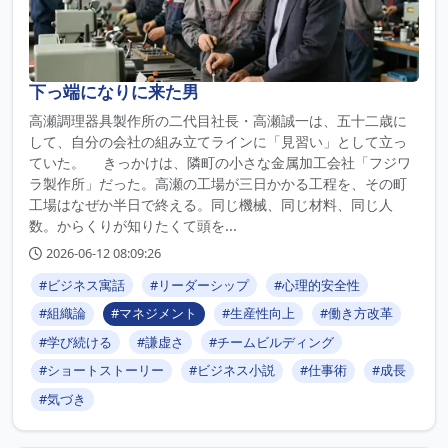
下っ端になりに来た男
高瀬調理器具製作所の二代目社長・高瀬誠一は、五十二歳に
して、自分の会社の組み立てラインに「見習い」として立っ
ていた。 きっかけは、隣町の小さな金属加工会社「フジワ
ラ製作所」だった。高瀬の工場が三日かかる工程を、その町
工場はなぜか半日で終える。同じ機械、同じ材料、同じ人
数。からくりが知りたくて頭を...
2026-06-12 08:09:26
#ビジネス寓話
#リーダーシップ
#心理的安全性
#組織論
#マネジメント
#生産性向上
#働き方改革
#学び続ける
#謙虚さ
#チームビルディング
#ショートストーリー
#ビジネス小説
#仕事術
#成長
#気づき