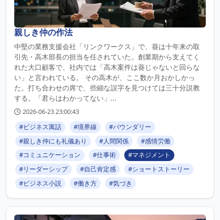
親しき仲の作法
中堅の業務支援会社「リンクワークス」で、葵は十年来の取
引先・高木部長の担当を任されていた。創業期から支えてく
れた大口顧客で、社内では「高木案件は葵じゃないと回らな
い」と言われている。 その高木が、ここ数か月おかしかっ
た。打ち合わせの席で、些細な誤字を見つけては三十分説教
する。「君らはわかってない」...
2026-06-23 23:00:43
#ビジネス寓話
#境界線
#バウンダリー
#親しき仲にも礼儀あり
#人間関係
#感情労働
#コミュニケーション
#仕事術
#マネジメント
#リーダーシップ
#自己肯定感
#ショートストーリー
#ビジネス小説
#働き方
#気づき