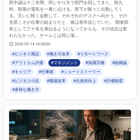
田中誠は十二年間、同じやり方で部門を回してきた。朝九
時、部屋の電気を一番に点ける。部下が順々に出勤してく
る。互いに軽く会釈して、それぞれのデスクへ向かう。その
光景こそが仕事の始まりだと、彼は長年信じていた。 開発部
長として三十名を束ねるようになってからも、その信念は変
わらなかった。チームとは同じ場...
2026-05-14 16:28:05
#ビジネス寓話
#働き方改革
#リモートワーク
#アウトカム評価
#マネジメント
#知識労働
#組織論
#キャリア
#仕事術
#ショートストーリー
#ビジネス小説
#職場改革
#生産性向上
#評価制度
#多様な働き方