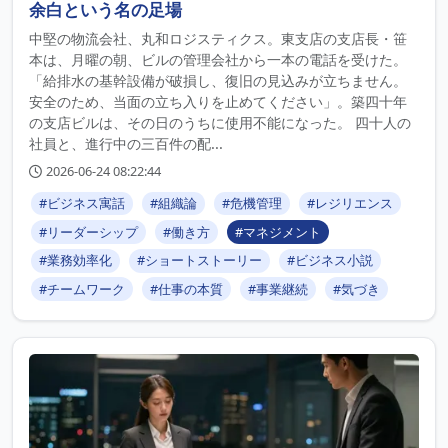
余白という名の足場
中堅の物流会社、丸和ロジスティクス。東支店の支店長・笹
本は、月曜の朝、ビルの管理会社から一本の電話を受けた。
「給排水の基幹設備が破損し、復旧の見込みが立ちません。
安全のため、当面の立ち入りを止めてください」。築四十年
の支店ビルは、その日のうちに使用不能になった。 四十人の
社員と、進行中の三百件の配...
2026-06-24 08:22:44
#ビジネス寓話
#組織論
#危機管理
#レジリエンス
#リーダーシップ
#働き方
#マネジメント
#業務効率化
#ショートストーリー
#ビジネス小説
#チームワーク
#仕事の本質
#事業継続
#気づき