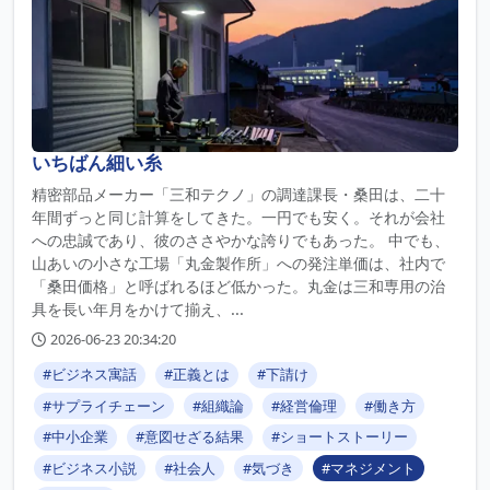
いちばん細い糸
精密部品メーカー「三和テクノ」の調達課長・桑田は、二十
年間ずっと同じ計算をしてきた。一円でも安く。それが会社
への忠誠であり、彼のささやかな誇りでもあった。 中でも、
山あいの小さな工場「丸金製作所」への発注単価は、社内で
「桑田価格」と呼ばれるほど低かった。丸金は三和専用の治
具を長い年月をかけて揃え、...
2026-06-23 20:34:20
#ビジネス寓話
#正義とは
#下請け
#サプライチェーン
#組織論
#経営倫理
#働き方
#中小企業
#意図せざる結果
#ショートストーリー
#ビジネス小説
#社会人
#気づき
#マネジメント