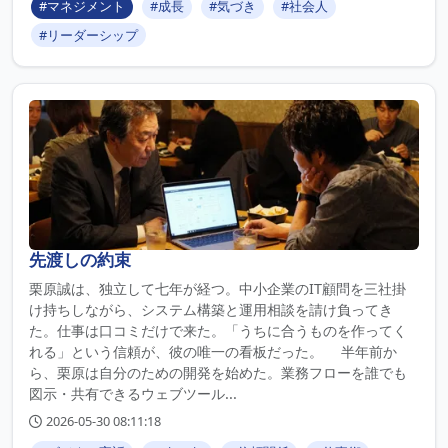
#マネジメント
#成長
#気づき
#社会人
#リーダーシップ
先渡しの約束
栗原誠は、独立して七年が経つ。中小企業のIT顧問を三社掛
け持ちしながら、システム構築と運用相談を請け負ってき
た。仕事は口コミだけで来た。「うちに合うものを作ってく
れる」という信頼が、彼の唯一の看板だった。 半年前か
ら、栗原は自分のための開発を始めた。業務フローを誰でも
図示・共有できるウェブツール...
2026-05-30 08:11:18