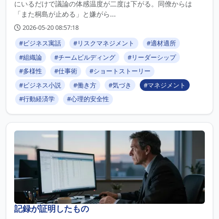
にいるだけで議論の体感温度が二度は下がる。同僚からは
「また桐島が止める」と嫌がら...
2026-05-20 08:57:18
#ビジネス寓話
#リスクマネジメント
#適材適所
#組織論
#チームビルディング
#リーダーシップ
#多様性
#仕事術
#ショートストーリー
#ビジネス小説
#働き方
#気づき
#マネジメント
#行動経済学
#心理的安全性
記録が証明したもの