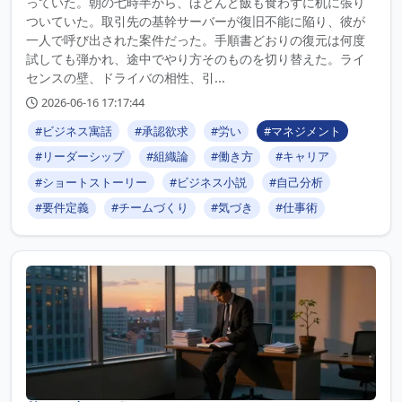
っていた。朝の七時半から、ほとんど飯も食わずに机に張り
ついていた。取引先の基幹サーバーが復旧不能に陥り、彼が
一人で呼び出された案件だった。手順書どおりの復元は何度
試しても弾かれ、途中でやり方そのものを切り替えた。ライ
センスの壁、ドライバの相性、引...
2026-06-16 17:17:44
#ビジネス寓話
#承認欲求
#労い
#マネジメント
#リーダーシップ
#組織論
#働き方
#キャリア
#ショートストーリー
#ビジネス小説
#自己分析
#要件定義
#チームづくり
#気づき
#仕事術