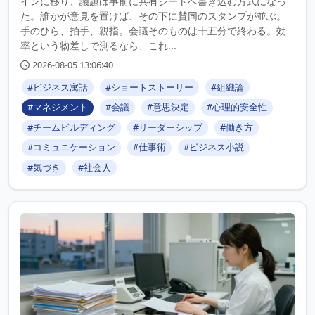
インに移り、議題は事前に共有シートへ書き込む方式になっ
た。誰かが意見を置けば、その下に賛同のスタンプが並ぶ。
手のひら、拍手、親指。会議そのものは十五分で終わる。効
率という物差しで測るなら、これ...
2026-08-05 13:06:40
#ビジネス寓話
#ショートストーリー
#組織論
#マネジメント
#会議
#意思決定
#心理的安全性
#チームビルディング
#リーダーシップ
#働き方
#コミュニケーション
#仕事術
#ビジネス小説
#気づき
#社会人