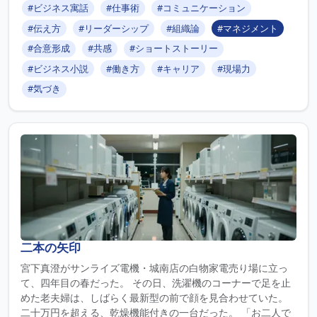
#ビジネス寓話
#仕事術
#コミュニケーション
#伝え方
#リーダーシップ
#組織論
#マネジメント
#合意形成
#共感
#ショートストーリー
#ビジネス小説
#働き方
#キャリア
#現場力
#気づき
二本の矢印
宮下真澄がサンライズ電機・城南店の白物家電売り場に立っ
て、四年目の春だった。 その日、洗濯機のコーナーで足を止
めた老夫婦は、しばらく最新型の前で顔を見合わせていた。
二十万円を超える、乾燥機能付きの一台だった。 「お二人で