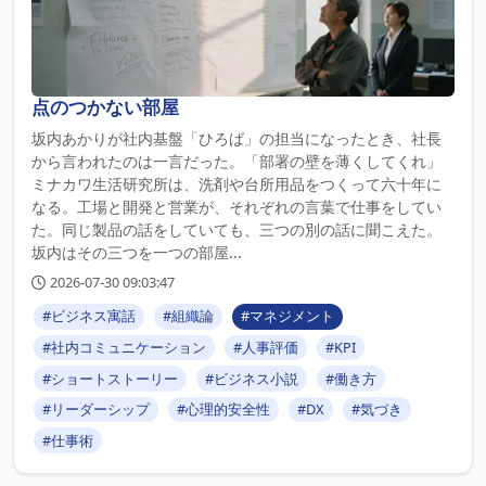
点のつかない部屋
坂内あかりが社内基盤「ひろば」の担当になったとき、社長
から言われたのは一言だった。「部署の壁を薄くしてくれ」
ミナカワ生活研究所は、洗剤や台所用品をつくって六十年に
なる。工場と開発と営業が、それぞれの言葉で仕事をしてい
た。同じ製品の話をしていても、三つの別の話に聞こえた。
坂内はその三つを一つの部屋...
2026-07-30 09:03:47
#ビジネス寓話
#組織論
#マネジメント
#社内コミュニケーション
#人事評価
#KPI
#ショートストーリー
#ビジネス小説
#働き方
#リーダーシップ
#心理的安全性
#DX
#気づき
#仕事術