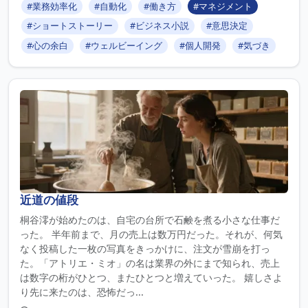
#業務効率化
#自動化
#働き方
#マネジメント
#ショートストーリー
#ビジネス小説
#意思決定
#心の余白
#ウェルビーイング
#個人開発
#気づき
近道の値段
桐谷澪が始めたのは、自宅の台所で石鹸を煮る小さな仕事だ
った。 半年前まで、月の売上は数万円だった。それが、何気
なく投稿した一枚の写真をきっかけに、注文が雪崩を打っ
た。「アトリエ・ミオ」の名は業界の外にまで知られ、売上
は数字の桁がひとつ、またひとつと増えていった。 嬉しさよ
り先に来たのは、恐怖だっ...