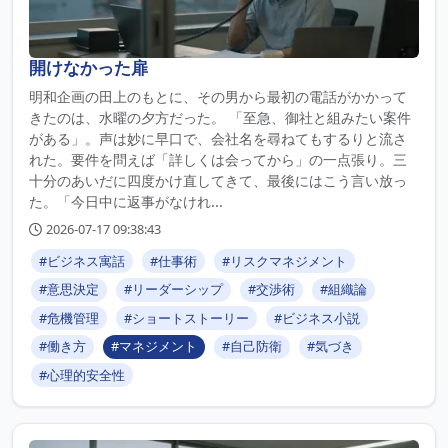
開けなかった扉
明和企画の田上のもとに、その男から最初の電話がかかって
きたのは、水曜の夕方だった。 「至急、御社と組みたい案件
がある」。声は妙に早口で、会社名を尋ねてもするりと流さ
れた。要件を問えば「詳しくは会ってから」の一点張り。三
十分のあいだに四度かけ直してきて、最後にはこう言い放っ
た。「今日中に返事がなけれ...
2026-07-17 09:38:43
#ビジネス寓話
#仕事術
#リスクマネジメント
#意思決定
#リーダーシップ
#交渉術
#組織論
#危機管理
#ショートストーリー
#ビジネス小説
#働き方
#マネジメント
#自己防衛
#気づき
#心理的安全性