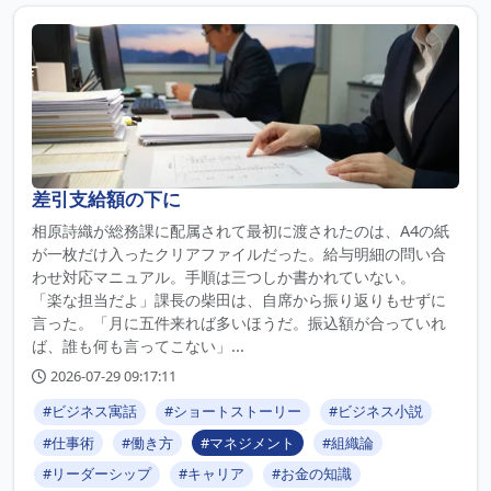
差引支給額の下に
相原詩織が総務課に配属されて最初に渡されたのは、A4の紙
が一枚だけ入ったクリアファイルだった。給与明細の問い合
わせ対応マニュアル。手順は三つしか書かれていない。
「楽な担当だよ」課長の柴田は、自席から振り返りもせずに
言った。「月に五件来れば多いほうだ。振込額が合っていれ
ば、誰も何も言ってこない」...
2026-07-29 09:17:11
#ビジネス寓話
#ショートストーリー
#ビジネス小説
#仕事術
#働き方
#マネジメント
#組織論
#リーダーシップ
#キャリア
#お金の知識