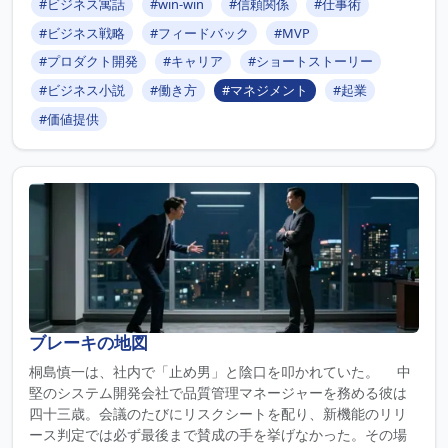
#ビジネス寓話
#win-win
#信頼関係
#仕事術
#ビジネス戦略
#フィードバック
#MVP
#プロダクト開発
#キャリア
#ショートストーリー
#ビジネス小説
#働き方
#マネジメント
#起業
#価値提供
ブレーキの地図
桐島慎一は、社内で「止め男」と陰口を叩かれていた。 中
堅のシステム開発会社で品質管理マネージャーを務める彼は
四十三歳。会議のたびにリスクシートを配り、新機能のリリ
ース判定では必ず最後まで賛成の手を挙げなかった。その場