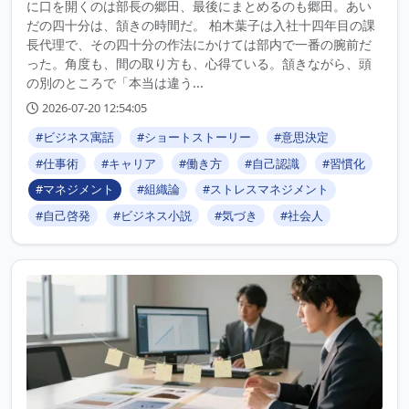
に口を開くのは部長の郷田、最後にまとめるのも郷田。あい
だの四十分は、頷きの時間だ。 柏木葉子は入社十四年目の課
長代理で、その四十分の作法にかけては部内で一番の腕前だ
った。角度も、間の取り方も、心得ている。頷きながら、頭
の別のところで「本当は違う...
2026-07-20 12:54:05
#ビジネス寓話
#ショートストーリー
#意思決定
#仕事術
#キャリア
#働き方
#自己認識
#習慣化
#マネジメント
#組織論
#ストレスマネジメント
#自己啓発
#ビジネス小説
#気づき
#社会人