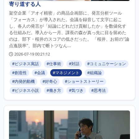
寄り道する人
架空企業「アオイ精密」の商品企画部に、発言分析ツール
「フォーカス」が導入された。会議を録音して文字に起こ
し、各人の発言が「結論にどれだけ貢献したか」を数値化す
る仕組みだ。導入から一月、課長の森が真っ先に目を留めた
のは、部下・桜井のスコアの低さだった。 「桜井、お前の"論
点逸脱率"、部内で断トツなん...
2026-07-19 00:21:12
#ビジネス寓話
#仕事術
#対話
#コミュニケーション
#創造性
#会議
#マネジメント
#組織論
#内発的動機
#好奇心
#ショートストーリー
#ビジネス小説
#働き方
#気づき
#思考法