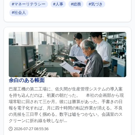
#マネーリテラシー
#人事
#総務
#気づき
#社会人
余白のある帳面
巴屋工機の第二工場に、佐久間が生産管理システムの導入案
を持ち込んだのは、初夏の朝だった。 本社の企画部から現
場常駐に回されて三か月。彼には勝算があった。手書きの日
報を電子化すれば、月に四十時間の転記作業が消える。不良
の兆候を三日早く掴める。数字は嘘をつかない。会議室のス
クリーンに折れ線を映しなが...
2026-07-27 08:55:36