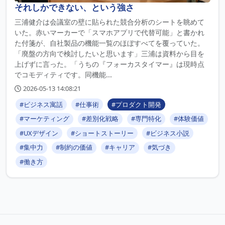
それしかできない、という強さ
三浦健介は会議室の壁に貼られた競合分析のシートを眺めて
いた。赤いマーカーで「スマホアプリで代替可能」と書かれ
た付箋が、自社製品の機能一覧のほぼすべてを覆っていた。
「廃盤の方向で検討したいと思います」三浦は資料から目を
上げずに言った。「うちの『フォーカスタイマー』は現時点
でコモディティです。同機能...
2026-05-13 14:08:21
#ビジネス寓話
#仕事術
#プロダクト開発
#マーケティング
#差別化戦略
#専門特化
#体験価値
#UXデザイン
#ショートストーリー
#ビジネス小説
#集中力
#制約の価値
#キャリア
#気づき
#働き方