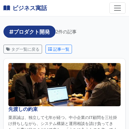
ビジネス寓話
プロダクト開発
2件の記事
タグ一覧に戻る
記事一覧
先渡しの約束
栗原誠は、独立して七年が経つ。中小企業のIT顧問を三社掛
け持ちしながら、システム構築と運用相談を請け負ってき