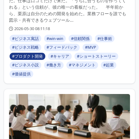
た。仕事は口コミだけで来た。「うちに合うものを作ってく
れる」という信頼が、彼の唯一の看板だった。 半年前か
ら、栗原は自分のための開発を始めた。業務フローを誰でも
図示・共有できるウェブツール...
2026-05-30 08:11:18
#ビジネス寓話
#win-win
#信頼関係
#仕事術
#ビジネス戦略
#フィードバック
#MVP
#プロダクト開発
#キャリア
#ショートストーリー
#ビジネス小説
#働き方
#マネジメント
#起業
#価値提供