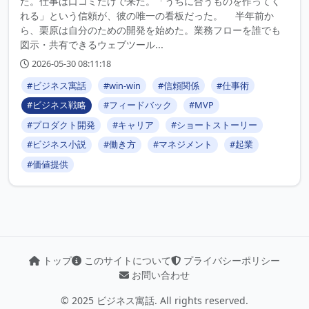
た。仕事は口コミだけで来た。「うちに合うものを作ってく
れる」という信頼が、彼の唯一の看板だった。 半年前か
ら、栗原は自分のための開発を始めた。業務フローを誰でも
図示・共有できるウェブツール...
2026-05-30 08:11:18
#ビジネス寓話
#win-win
#信頼関係
#仕事術
#ビジネス戦略
#フィードバック
#MVP
#プロダクト開発
#キャリア
#ショートストーリー
#ビジネス小説
#働き方
#マネジメント
#起業
#価値提供
トップ
このサイトについて
プライバシーポリシー
お問い合わせ
© 2025 ビジネス寓話. All rights reserved.