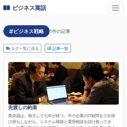
ビジネス寓話
ビジネス戦略
1件の記事
タグ一覧に戻る
記事一覧
先渡しの約束
栗原誠は、独立して七年が経つ。中小企業のIT顧問を三社掛
け持ちしながら、システム構築と運用相談を請け負ってき