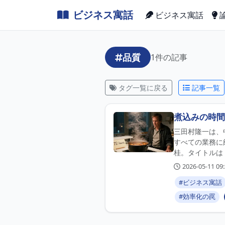
ビジネス寓話
ビジネス寓話
品質
1件の記事
タグ一覧に戻る
記事一覧
煮込みの時間
三田村隆一は、
すべての業務に
桂。タイトルは
2026-05-11 09:
#ビジネス寓話
#効率化の罠