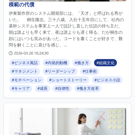
模範の代償
伊東製作所のシステム開発部には、「天才」と呼ばれる男が
いた。 桐生隆志。三十八歳。入社十五年目にして、社内の
基幹システムを事実上一人で設計し直した伝説の持ち主だ。
朝は誰よりも早く来て、夜は誰よりも遅く帰る。だが桐生の
顔にはいつも笑みがあった。コードを書くことが好きで、難
問を解くことに喜びを感じ、...
2026-03-26 16:24:30
#ビジネス寓話
#内発的動機
#働き方
#組織文化
#マネジメント
#リーダーシップ
#仕事術
#モチベーション
#ショートストーリー
#ビジネス小説
#キャリア
#成長
#自律性
#働き方改革