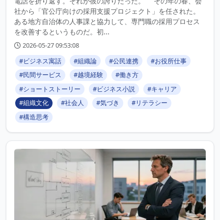
電話を折り返す。それが彼の誇りだった。 その年の春、会
社から「官公庁向けの採用支援プロジェクト」を任された。
ある地方自治体の人事課と協力して、専門職の採用プロセス
を改善するというものだ。初...
2026-05-27 09:53:08
#ビジネス寓話
#組織論
#公民連携
#お役所仕事
#民間サービス
#越境経験
#働き方
#ショートストーリー
#ビジネス小説
#キャリア
#組織文化
#社会人
#気づき
#リテラシー
#構造思考