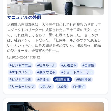
マニュアルの外側
総務部の吉岡真帆は、入社三年目にして社内規程の見直しプ
ロジェクトのリーダーに抜擢された。三十二歳の彼女にとっ
て、それは嬉しくもあり、重い任務でもあった。 きっかけ
は、社員アンケートだった。「社内ルールが多すぎて息苦し
い」という声が、回答の四割を占めていた。服装規程、備品
の使用ルール、会議室の予約手...
2026-02-01 17:33:12
#ビジネス寓話
#社内ルール
#組織改革
#自律性
#マネジメント
#働き方改革
#ショートストーリー
#ビジネス小説
#多様性
#組織文化
#権限移譲
#リーダーシップ
#気づき
#成長
#仕事術