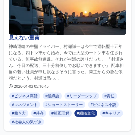
見えない重荷
神崎運輸の中堅ドライバー、村瀬誠一は今年で運転歴十五年
になる。四トン車から始め、今では大型の十トン車を任され
ている。無事故無違反。それが村瀬の誇りだった。 「村瀬さ
ん、今日の配送、三十分前倒しでお願いできますか」 配車担
当の若い社員が申し訳なさそうに言った。荷主からの急な依
頼だという。村瀬は黙っ...
2026-01-03 05:16:45
#ビジネス寓話
#組織論
#リーダーシップ
#責任
#マネジメント
#ショートストーリー
#ビジネス小説
#働き方
#共存
#相互理解
#組織文化
#キャリア
#社会人の気づき