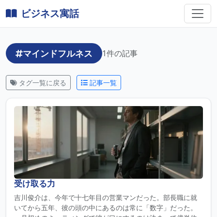
ビジネス寓話
マインドフルネス
1件の記事
タグ一覧に戻る
記事一覧
受け取る力
吉川俊介は、今年で十七年目の営業マンだった。部長職に就
いてから五年、彼の頭の中にあるのは常に「数字」だった。