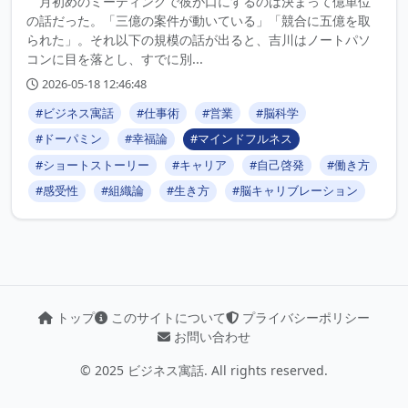
月初めのミーティングで彼が口にするのは決まって億単位
の話だった。「三億の案件が動いている」「競合に五億を取
られた」。それ以下の規模の話が出ると、吉川はノートパソ
コンに目を落とし、すでに別...
2026-05-18 12:46:48
#ビジネス寓話
#仕事術
#営業
#脳科学
#ドーパミン
#幸福論
#マインドフルネス
#ショートストーリー
#キャリア
#自己啓発
#働き方
#感受性
#組織論
#生き方
#脳キャリブレーション
トップ
このサイトについて
プライバシーポリシー
お問い合わせ
© 2025 ビジネス寓話. All rights reserved.