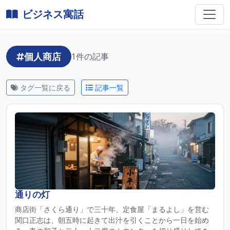
ビジネス寓話
個人商店
1件の記事
タグ一覧に戻る
記事一覧
通りの灯
商店街「さくら通り」で三十年、定食屋「まるよし」を営む
関口正志は、朝五時に起きて出汁を引くことから一日を始め