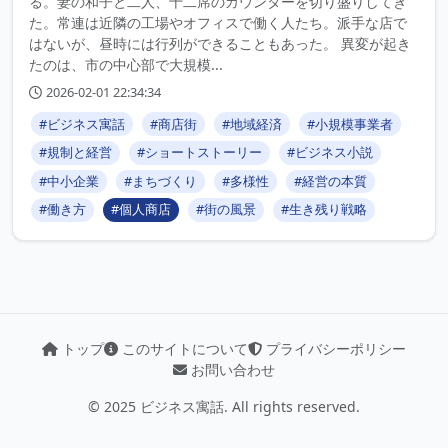
る。妻の和子と二人、十二席のカウンターを切り盛りしてき
た。常連は近隣の工場やオフィスで働く人たち。派手な店で
はないが、昼時には行列ができることもあった。 異変が起き
たのは、市の中心部で大規模...
2026-02-01 22:34:34
#ビジネス寓話
#商店街
#地域経済
#小規模事業者
#規制と経営
#ショートストーリー
#ビジネス小説
#中小企業
#まちづくり
#多様性
#経営の本質
#働き方
#個人商店
#街の風景
#生き残り戦略
トップ
このサイトについて
プライバシーポリシー
お問い合わせ
© 2025 ビジネス寓話. All rights reserved.