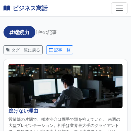
ビジネス寓話
継続力
1件の記事
タグ一覧に戻る
記事一覧
逃げない理由
営業部の片隅で、橋本浩介は両手で頭を抱えていた。 来週の
大型プレゼンテーション。相手は業界最大手のクライアント