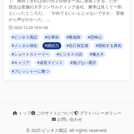
で、獲得できれば部の売上目標を一気に達成できる。だが、
競合は老舗の大手コンサルティング会社。勝率は良くて一割
といったところだ。 「やめてもいいんじゃないですか」 背後
から声がかかった。...
2025-12-20 10:51:45
#ビジネス寓話
#仕事術
#勝負師
#恐怖心
#メンタル強化
#継続力
#自己肯定感
#挑戦する勇気
#ショートストーリー
#ビジネス小説
#働き方
#キャリア
#成長マインド
#逃げない選択
#プレッシャーに勝つ
トップ
このサイトについて
プライバシーポリシー
お問い合わせ
© 2025 ビジネス寓話. All rights reserved.