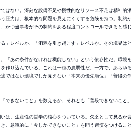
けではない。深刻な設備不足や慢性的なリソース不足は精神的
いう圧力は、根本的な問題を見えにくくする危険を持つ。制約
、かつ当事者がその制約をある程度コントロールできると感じ
る」レベルか、「消耗を引き起こす」レベルか。その境界はど
る。「あの条件がなければ機能しない」という依存性だ。環境
」を作り込んでいる。これは一種の脆弱性だ。一方で、あらゆ
最適ではない環境でしか見えない「本来の優先順位」「普段の
「できないこと」を数えるか、それとも「普段できないこと」
問いは、生産性の哲学の核心をついている。欠乏として見るか
とき、意識的に「今しかできないこと」を問う習慣をつけるこ