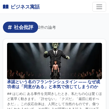
ビジネス寓話
社会批評
2件の論考
承認という名のフランケンシュタイン ―― なぜ成
功者は「同意がある」と本気で信じてしまうのか
## はじめに ある事件を見聞きしたとき、私たちの心は驚くほ
ど素早く動きます。「許せない」「クズだ」「厳罰に処すべ
きだ」。この反応自体は、人間として当然のものです。傷つ
けられた人がいて、その苦しみが現実にある以上、怒りは正