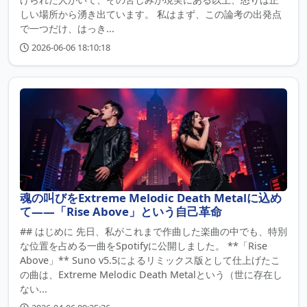
しい場所から湧き出ています。 私はまず、この論考の出発点
で一つだけ、はっき...
2026-06-06 18:10:18
魂の叫びをExtreme Melodic Death Metalに込め
て――「Rise Above」という自己革命
## はじめに 先日、私がこれまで作曲した楽曲の中でも、特別
な位置を占める一曲をSpotifyに公開しました。 **「Rise
Above」** Suno v5.5によるリミックス版として仕上げたこ
の曲は、Extreme Melodic Death Metalという（世に存在し
ない...