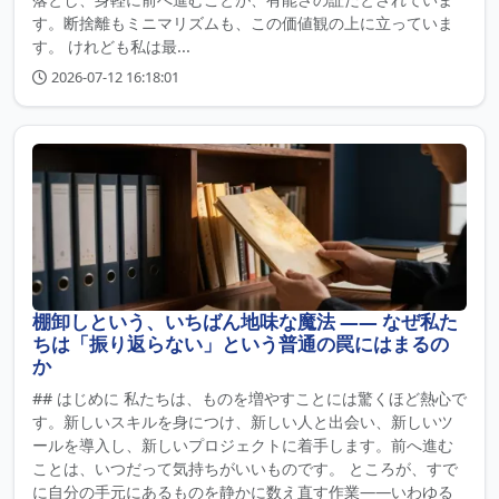
す。断捨離もミニマリズムも、この価値観の上に立っていま
す。 けれども私は最...
2026-07-12 16:18:01
棚卸しという、いちばん地味な魔法 ―― なぜ私た
ちは「振り返らない」という普通の罠にはまるの
か
## はじめに 私たちは、ものを増やすことには驚くほど熱心で
す。新しいスキルを身につけ、新しい人と出会い、新しいツ
ールを導入し、新しいプロジェクトに着手します。前へ進む
ことは、いつだって気持ちがいいものです。 ところが、すで
に自分の手元にあるものを静かに数え直す作業――いわゆる