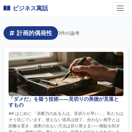
ビジネス寓話
計画的偶発性
3件の論考
「ダメだ」を疑う技術――見切りの美徳が見落と
すもの
## はじめに 「決断力のある人は、見切りが早い」。私たちは
そう信じています。使えない道具は捨て、合わない相手とは
距離を置き、成果の出ない方法は切り替える――無駄を削ぎ
落とし、身軽に前へ進むことが、有能さの証だとされていま