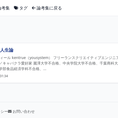
論考集
タグ
論考集に戻る
人生論
フィール kentrue（yousystem） フリーランスクリエイティブエ
／キャバクラ愛好家 麗澤大学不合格、中央学院大学不合格、千葉商科
部食品経済学科不合格、...
31:34
リシー
お問い合わせ