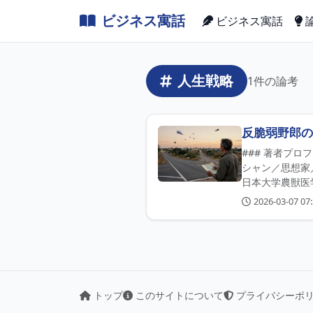
ビジネス寓話
ビジネス寓話
人生戦略
1件の論考
反脆弱野郎の
### 著者プロ
シャン／思想家
日本大学農獣医学
2026-03-07 07:
トップ
このサイトについて
プライバシーポ