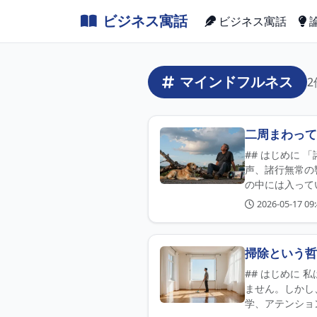
ビジネス寓話
ビジネス寓話
マインドフルネス
二周まわって
## はじめに
声、諸行無常の
の中には入って
2026-05-17 09:
掃除という哲
## はじめに
ません。しかし
学、アテンショ