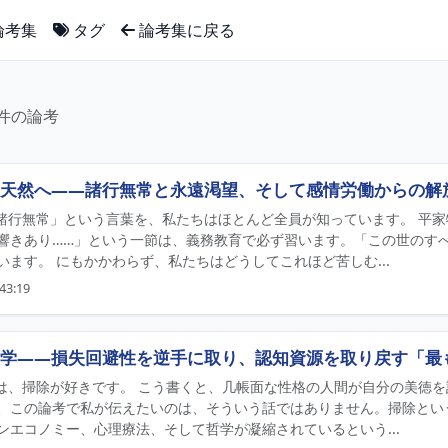
論考集
タグ
論考集に戻る
2件の論考
天然へ——諸行無常と永遠渇望、そして感情労働からの解
 「諸行無常」という言葉を、私たちはほとんど全員が知っています。 平
響きあり……」という一節は、義務教育で必ず習います。「この世のす
います。 にもかかわらず、私たちはどうしてこれほど苦しむ...
43:19
学——損失回避性を逆手に取り、認知資源を取り戻す「最
 私は、掃除が好きです。 こう書くと、几帳面な性格の人間が自分の美徳
、この論考で私が伝えたいのは、そういう話ではありません。掃除とい
ンエコノミー、心理療法、そして哲学が凝縮されているという...