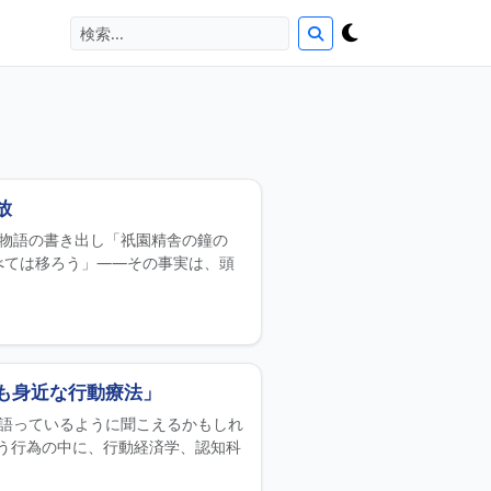
放
家物語の書き出し「祇園精舎の鐘の
べては移ろう」——その事実は、頭
も身近な行動療法」
を語っているように聞こえるかもしれ
う行為の中に、行動経済学、認知科