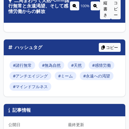
二周まわって天然へ——諸
縦
コ
行無常と永遠渇望、そして感
100%
書
ピ
情労働からの解放
き
ー
ハッシュタグ
コピー
#諸行無常
#無為自然
#天然
#感情労働
#アンチエイジング
#ミーム
#永遠への渇望
#マインドフルネス
記事情報
公開日
最終更新