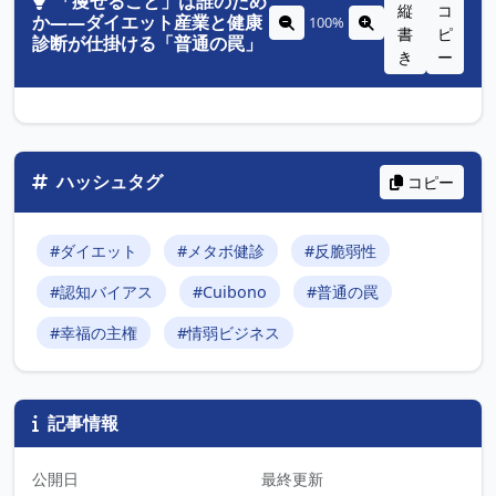
「痩せること」は誰のため
縦
コ
か――ダイエット産業と健康
100%
書
ピ
診断が仕掛ける「普通の罠」
き
ー
ハッシュタグ
コピー
#ダイエット
#メタボ健診
#反脆弱性
#認知バイアス
#Cuibono
#普通の罠
#幸福の主権
#情弱ビジネス
記事情報
公開日
最終更新