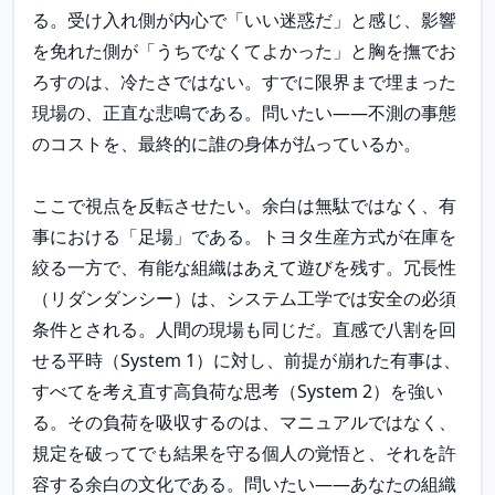
る。受け入れ側が内心で「いい迷惑だ」と感じ、影響
を免れた側が「うちでなくてよかった」と胸を撫でお
ろすのは、冷たさではない。すでに限界まで埋まった
現場の、正直な悲鳴である。問いたい——不測の事態
のコストを、最終的に誰の身体が払っているか。

ここで視点を反転させたい。余白は無駄ではなく、有
事における「足場」である。トヨタ生産方式が在庫を
絞る一方で、有能な組織はあえて遊びを残す。冗長性
（リダンダンシー）は、システム工学では安全の必須
条件とされる。人間の現場も同じだ。直感で八割を回
せる平時（System 1）に対し、前提が崩れた有事は、
すべてを考え直す高負荷な思考（System 2）を強い
る。その負荷を吸収するのは、マニュアルではなく、
規定を破ってでも結果を守る個人の覚悟と、それを許
容する余白の文化である。問いたい——あなたの組織