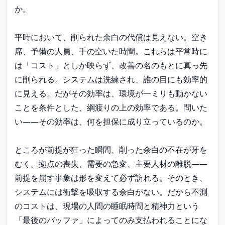
か。

平時において、削られた余白の代償は見えない。空き
席、予備の人員、手の空いた時間。これらは平常時に
は「コスト」としか映らず、改善の名のもとに真っ先
に削られる。システムは洗練され、誰の目にも効率的
に見える。だがその効率は、環境が一ミリも動かない
ことを条件とした、綱渡りの上の効率である。問いた
い——その効率は、何を担保に成り立っているのか。

ところが前提が狂った瞬間、削った余白の不在が牙を
むく。拠点の喪失、需要の急変、主要人材の離脱——
前提を崩す事象は形を変えて必ず訪れる。そのとき、
システムには衝撃を吸収する余白がない。だから不測
のコストは、現場の人間の睡眠時間と精神力という
「最後のバッファ」によってのみ支払われることにな