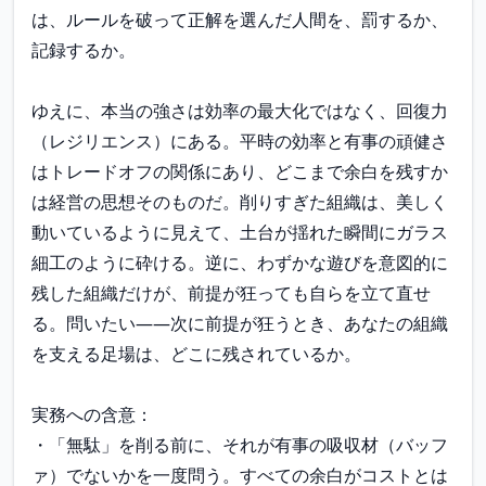
は、ルールを破って正解を選んだ人間を、罰するか、
記録するか。

ゆえに、本当の強さは効率の最大化ではなく、回復力
（レジリエンス）にある。平時の効率と有事の頑健さ
はトレードオフの関係にあり、どこまで余白を残すか
は経営の思想そのものだ。削りすぎた組織は、美しく
動いているように見えて、土台が揺れた瞬間にガラス
細工のように砕ける。逆に、わずかな遊びを意図的に
残した組織だけが、前提が狂っても自らを立て直せ
る。問いたい——次に前提が狂うとき、あなたの組織
を支える足場は、どこに残されているか。

実務への含意：

・「無駄」を削る前に、それが有事の吸収材（バッフ
ァ）でないかを一度問う。すべての余白がコストとは