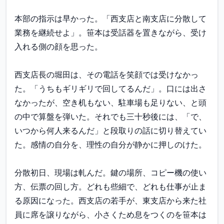
本部の指示は早かった。「西支店と南支店に分散して
業務を継続せよ」。笹本は受話器を置きながら、受け
入れる側の顔を思った。

西支店長の堀田は、その電話を笑顔では受けなかっ
た。「うちもギリギリで回してるんだ」。口には出さ
なかったが、空き机もない、駐車場も足りない、と頭
の中で算盤を弾いた。それでも三十秒後には、「で、
いつから何人来るんだ」と段取りの話に切り替えてい
た。感情の自分を、理性の自分が静かに押しのけた。

分散初日、現場は軋んだ。鍵の場所、コピー機の使い
方、伝票の回し方。どれも些細で、どれも仕事が止ま
る原因になった。西支店の若手が、東支店から来た社
員に席を譲りながら、小さくため息をつくのを笹本は