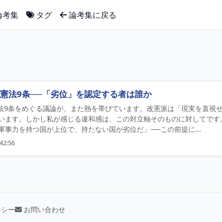
論考集
タグ
論考集に戻る
憲法9条──「劣位」を認定する者は誰か
 憲法9条をめぐる議論が、また熱を帯びています。改憲派は「現実を直視
います。しかし私が感じる違和感は、この対立軸そのものに対してです
軍事力を持つ国が上位で、持たない国が劣位だ」──この前提に...
42:56
リシー
お問い合わせ