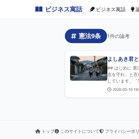
ビジネス寓話
ビジネス寓話
憲法9条
1件の論考
よしあき君と
## はじめに
念を守れ」と言
しています。「
2026-05-10 19:
トップ
このサイトについて
プライバシーポ