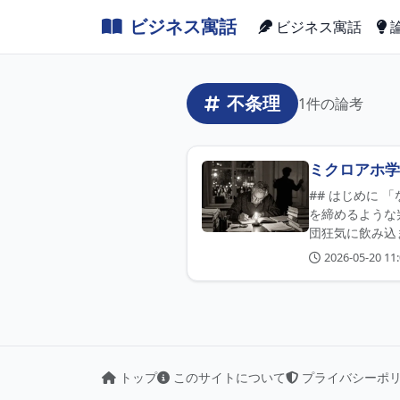
ビジネス寓話
ビジネス寓話
不条理
1件の論考
ミクロアホ学
## はじめに
を締めるような
団狂気に飲み込
2026-05-20 11:
トップ
このサイトについて
プライバシーポ