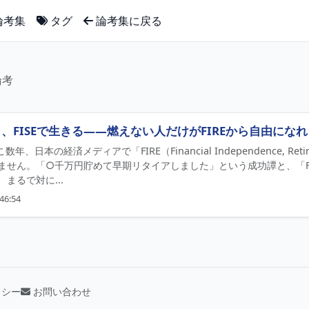
論考集
タグ
論考集に戻る
論考
り、FISEで生きる――燃えない人だけがFIREから自由にな
数年、日本の経済メディアで「FIRE（Financial Independence, Re
ません。「○千万円貯めて早期リタイアしました」という成功譚と、「F
まるで対に...
46:54
リシー
お問い合わせ