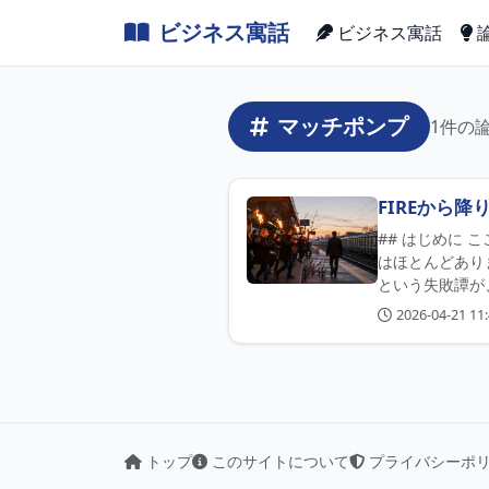
ビジネス寓話
ビジネス寓話
マッチポンプ
1件の
FIREから降
## はじめに ここ
はほとんどあり
という失敗譚が、
2026-04-21 11:
トップ
このサイトについて
プライバシーポ