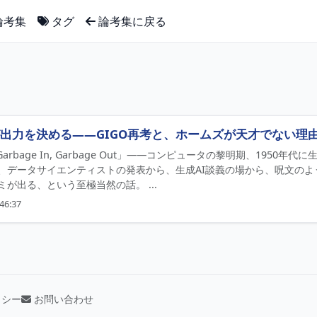
論考集
タグ
論考集に戻る
出力を決める——GIGO再考と、ホームズが天才でない理
Garbage In, Garbage Out」——コンピュータの黎明期、195
、データサイエンティストの発表から、生成AI談義の場から、呪文のよう
が出る、という至極当然の話。 ...
46:37
リシー
お問い合わせ