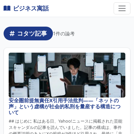
ビジネス寓話
コタツ記事
1件の論考
安全圏前提無責任X引用手法批判——「ネットの
声」という虚構が社会的私刑を量産する構造につ
いて
## はじめに 私はある日、Yahoo!ニュースに掲載された芸能
スキャンダルの記事を読んでいました。記事の構成は、事件
の概要説明のあとにXの投稿が3件ほど引用され、最後に「非