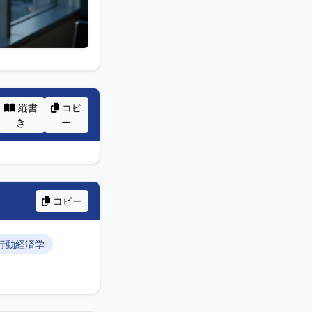
縦書
コピ
き
ー
コピー
行動経済学