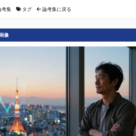
論考集
タグ
論考集に戻る
画像