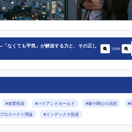
 ―「なくても平気」が解放する力と、その正し
100%
#放置投資
#バイアンドホールド
#最小関心の法則
#
#プロスペクト理論
#インデックス投資