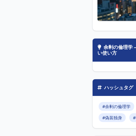
余剰の倫理学
い使い方
ハッシュタグ
#余剰の倫理学
#偽装独身