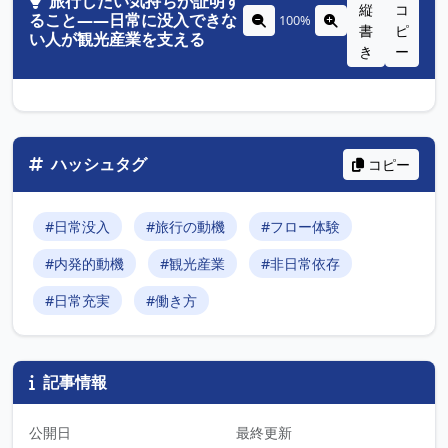
旅行したい気持ちが証明す
縦
コ
ること――日常に没入できな
100%
書
ピ
い人が観光産業を支える
き
ー
ハッシュタグ
コピー
#日常没入
#旅行の動機
#フロー体験
#内発的動機
#観光産業
#非日常依存
#日常充実
#働き方
記事情報
公開日
最終更新